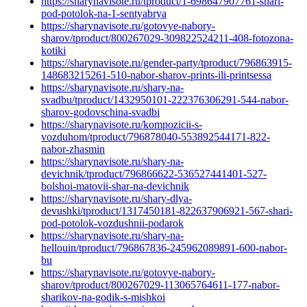
https://sharynavisote.ru/tproduct/1-698647907761-shari-
pod-potolok-na-1-sentyabrya
https://sharynavisote.ru/gotovye-nabory-
sharov/tproduct/800267029-309822524211-408-fotozona-
kotiki
https://sharynavisote.ru/gender-party/tproduct/796863915-
148683215261-510-nabor-sharov-prints-ili-printsessa
https://sharynavisote.ru/shary-na-
svadbu/tproduct/1432950101-222376306291-544-nabor-
sharov-godovschina-svadbi
https://sharynavisote.ru/kompozicii-s-
vozduhom/tproduct/796878040-553892544171-822-
nabor-zhasmin
https://sharynavisote.ru/shary-na-
devichnik/tproduct/796866622-536527441401-527-
bolshoi-matovii-shar-na-devichnik
https://sharynavisote.ru/shary-dlya-
devushki/tproduct/1317450181-822637906921-567-shari-
pod-potolok-vozdushnii-podarok
https://sharynavisote.ru/shary-na-
hellouin/tproduct/796867836-245962089891-600-nabor-
bu
https://sharynavisote.ru/gotovye-nabory-
sharov/tproduct/800267029-113065764611-177-nabor-
sharikov-na-godik-s-mishkoi