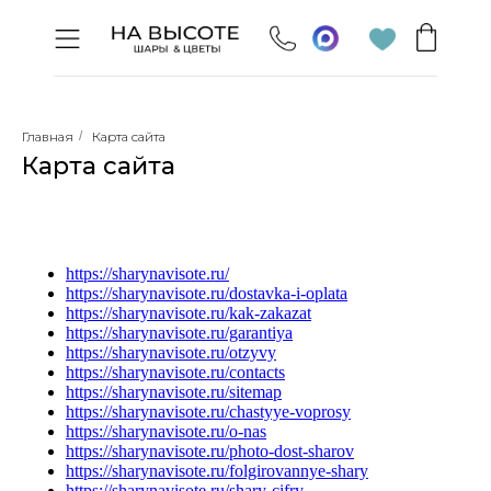
Главная
/
Карта сайта
Карта сайта
https://sharynavisote.ru/
https://sharynavisote.ru/dostavka-i-oplata
https://sharynavisote.ru/kak-zakazat
https://sharynavisote.ru/garantiya
https://sharynavisote.ru/otzyvy
https://sharynavisote.ru/contacts
https://sharynavisote.ru/sitemap
https://sharynavisote.ru/chastyye-voprosy
https://sharynavisote.ru/o-nas
https://sharynavisote.ru/photo-dost-sharov
https://sharynavisote.ru/folgirovannye-shary
https://sharynavisote.ru/shary-cifry