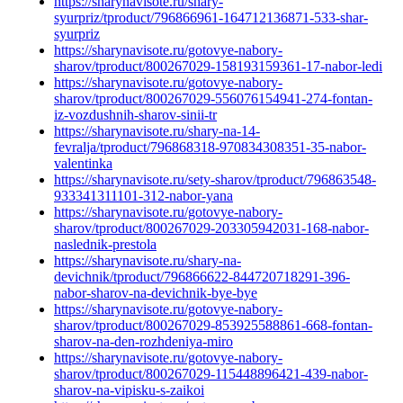
https://sharynavisote.ru/shary-
syurpriz/tproduct/796866961-164712136871-533-shar-
syurpriz
https://sharynavisote.ru/gotovye-nabory-
sharov/tproduct/800267029-158193159361-17-nabor-ledi
https://sharynavisote.ru/gotovye-nabory-
sharov/tproduct/800267029-556076154941-274-fontan-
iz-vozdushnih-sharov-sinii-tr
https://sharynavisote.ru/shary-na-14-
fevralja/tproduct/796868318-970834308351-35-nabor-
valentinka
https://sharynavisote.ru/sety-sharov/tproduct/796863548-
933341311101-312-nabor-yana
https://sharynavisote.ru/gotovye-nabory-
sharov/tproduct/800267029-203305942031-168-nabor-
naslednik-prestola
https://sharynavisote.ru/shary-na-
devichnik/tproduct/796866622-844720718291-396-
nabor-sharov-na-devichnik-bye-bye
https://sharynavisote.ru/gotovye-nabory-
sharov/tproduct/800267029-853925588861-668-fontan-
sharov-na-den-rozhdeniya-miro
https://sharynavisote.ru/gotovye-nabory-
sharov/tproduct/800267029-115448896421-439-nabor-
sharov-na-vipisku-s-zaikoi