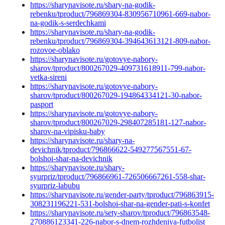
https://sharynavisote.ru/shary-na-godik-
rebenku/tproduct/796869304-830956710961-669-nabor-
na-godik-s-serdechkami
https://sharynavisote.ru/shary-na-godik-
rebenku/tproduct/796869304-394643613121-809-nabor-
rozovoe-oblako
https://sharynavisote.ru/gotovye-nabory-
sharov/tproduct/800267029-409731618911-799-nabor-
vetka-sireni
https://sharynavisote.ru/gotovye-nabory-
sharov/tproduct/800267029-194864334121-30-nabor-
pasport
https://sharynavisote.ru/gotovye-nabory-
sharov/tproduct/800267029-298407285181-127-nabor-
sharov-na-vipisku-baby
https://sharynavisote.ru/shary-na-
devichnik/tproduct/796866622-549277567551-67-
bolshoi-shar-na-devichnik
https://sharynavisote.ru/shary-
syurpriz/tproduct/796866961-726506667261-558-shar-
syurpriz-labubu
https://sharynavisote.ru/gender-party/tproduct/796863915-
308231196221-531-bolshoi-shar-na-gender-pati-s-konfet
https://sharynavisote.ru/sety-sharov/tproduct/796863548-
270886123341-226-nabor-s-dnem-rozhdeniya-futbolist