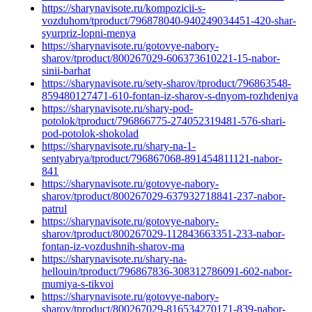
https://sharynavisote.ru/kompozicii-s-
vozduhom/tproduct/796878040-940249034451-420-shar-
syurpriz-lopni-menya
https://sharynavisote.ru/gotovye-nabory-
sharov/tproduct/800267029-606373610221-15-nabor-
sinii-barhat
https://sharynavisote.ru/sety-sharov/tproduct/796863548-
859480127471-610-fontan-iz-sharov-s-dnyom-rozhdeniya
https://sharynavisote.ru/shary-pod-
potolok/tproduct/796866775-274052319481-576-shari-
pod-potolok-shokolad
https://sharynavisote.ru/shary-na-1-
sentyabrya/tproduct/796867068-891454811121-nabor-
841
https://sharynavisote.ru/gotovye-nabory-
sharov/tproduct/800267029-637932718841-237-nabor-
patrul
https://sharynavisote.ru/gotovye-nabory-
sharov/tproduct/800267029-112843663351-233-nabor-
fontan-iz-vozdushnih-sharov-ma
https://sharynavisote.ru/shary-na-
hellouin/tproduct/796867836-308312786091-602-nabor-
mumiya-s-tikvoi
https://sharynavisote.ru/gotovye-nabory-
sharov/tproduct/800267029-816534270171-839-nabor-