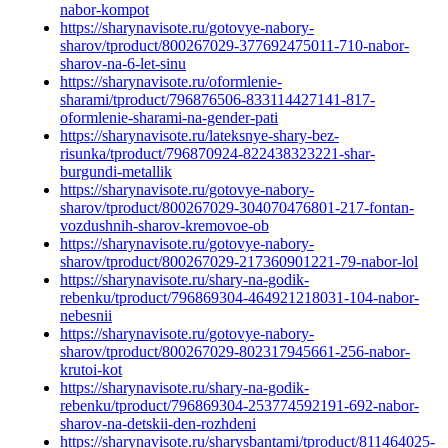
nabor-kompot
https://sharynavisote.ru/gotovye-nabory-
sharov/tproduct/800267029-377692475011-710-nabor-
sharov-na-6-let-sinu
https://sharynavisote.ru/oformlenie-
sharami/tproduct/796876506-833114427141-817-
oformlenie-sharami-na-gender-pati
https://sharynavisote.ru/lateksnye-shary-bez-
risunka/tproduct/796870924-822438323221-shar-
burgundi-metallik
https://sharynavisote.ru/gotovye-nabory-
sharov/tproduct/800267029-304070476801-217-fontan-
vozdushnih-sharov-kremovoe-ob
https://sharynavisote.ru/gotovye-nabory-
sharov/tproduct/800267029-217360901221-79-nabor-lol
https://sharynavisote.ru/shary-na-godik-
rebenku/tproduct/796869304-464921218031-104-nabor-
nebesnii
https://sharynavisote.ru/gotovye-nabory-
sharov/tproduct/800267029-802317945661-256-nabor-
krutoi-kot
https://sharynavisote.ru/shary-na-godik-
rebenku/tproduct/796869304-253774592191-692-nabor-
sharov-na-detskii-den-rozhdeni
https://sharynavisote.ru/sharysbantami/tproduct/811464025-