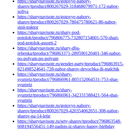
https://sharynavisote.ru/gotovye-nabory-
sharov/tproduct/800267029-318468079971-172-nabor-
sofiya
https://sharynavisote.ru/gotovye-nabory-
sharov/tproduct/800267029-780475780621-86-nabor-
sinii-traktor
https://sharynavisote.ru/shary-pod-
potolok/tproduct/796866775-732807154601-570-shari-
pod-potolok-assorti-2
https://sharynavisote.ru/shary-dlja-
rebenka/tproduct/796863371-289590120401-346-nabor-
po-polyam-po-polyam
https://sharynavisote.ru/gender-party/tproduct/796863915-
821498524641-728-nabor-sharov-devochka-ili-malchik
https://sharynavisote.ru/shary-
syurpriz/tproduct/796866961-805152064531-753-shar-
syurpriz
https://sharynavisote.ru/shary-
syurpriz/tproduct/796866961-342331588421-564-shar-
syurpriz
https://sharynavisote.ru/gotovye-nabory-
sharov/tproduct/800267029-420354062651-308-nabor-
sharov-na-14-letie
https://sharynavisote.ru/sety-sharov/tproduct/796863548-
608194556451-149-nadpis-iz-sharov-happy-birthday