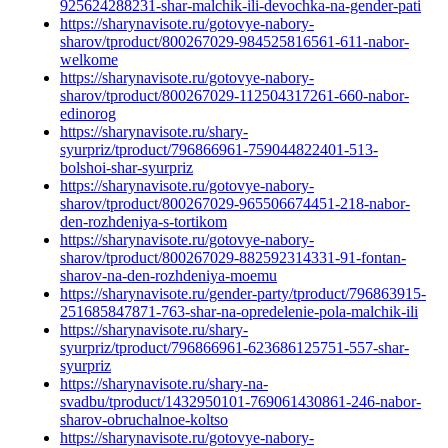
925624288231-shar-malchik-ili-devochka-na-gender-pati
https://sharynavisote.ru/gotovye-nabory-
sharov/tproduct/800267029-984525816561-611-nabor-
welkome
https://sharynavisote.ru/gotovye-nabory-
sharov/tproduct/800267029-112504317261-660-nabor-
edinorog
https://sharynavisote.ru/shary-
syurpriz/tproduct/796866961-759044822401-513-
bolshoi-shar-syurpriz
https://sharynavisote.ru/gotovye-nabory-
sharov/tproduct/800267029-965506674451-218-nabor-
den-rozhdeniya-s-tortikom
https://sharynavisote.ru/gotovye-nabory-
sharov/tproduct/800267029-882592314331-91-fontan-
sharov-na-den-rozhdeniya-moemu
https://sharynavisote.ru/gender-party/tproduct/796863915-
251685847871-763-shar-na-opredelenie-pola-malchik-ili
https://sharynavisote.ru/shary-
syurpriz/tproduct/796866961-623686125751-557-shar-
syurpriz
https://sharynavisote.ru/shary-na-
svadbu/tproduct/1432950101-769061430861-246-nabor-
sharov-obruchalnoe-koltso
https://sharynavisote.ru/gotovye-nabory-