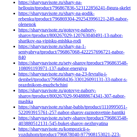
https://sharynavisote.ru/shary-na-
hellouin/tproduct/796867836-523122856241-figura-skelet
https://sharynavisote.ru/shary-na-godik-
rebenku/tproduct/796869304-292543996121-249-nabor-
olenenok
https://sharynavisote.ru/gotovye-nabory-
sharov/tproduct/800267029-120763040491-13-nabor-
sharikov-na-vipisku-mishka-rodi
https://sharynavisote.ru/shary-na-1-
sentyabrya/tproduct/796867068-422257696721-nabor-
840
https://sharynavisote.ru/sety-sharov/tproduct/796863548-
108091193971-137-nabor-energiya
https://sharynavisote.ru/shary-na-23-fevralja-i-
dembel/tproduct/796868436-330126091131-33-nabor-s-
prazdnikom-muzhchchini
https://sharynavisote.ru/gotovye-nabory-
sharov/tproduct/800267029-904888674341-307-nabor-
mashka
https://sharynavisote.ru/shar-babls/tproduct/1110995051-
522093915761-257-nabor-sharov-raznotsvetnie-bantiki
https://sharynavisote.ru/sety-sharov/tproduct/796863548-
403880512131-545-buket-sharov-nezhnyatina
https://sharynavisote.ru/kompozicii-s-
vozduhom/tproduct/796878040-977908153021-223-