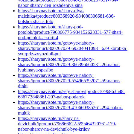
nabor-sharov-den-rozhdeniya-sina
https://sharynavisote.ru/shary-dlya-
malchika/tproduct/800368920-984080306681-636-
bolshoi-shar-s-foto
https://sharynavisote.ru/shary-pod-
potolok/tproduct/796866775-934152623331-577-shari-
pod-potolok-assorti-4
https://sharynavisote.ru/gotovye-nabory-
sharov/tproduct/800267029-692040410931-639-korobka-
syurpriz-zvyozdnii-put
https://sharynavisote.ru/gotovye-nabory-
sharov/tproduct/800267029-366396660531-26-nabor-
lyubimaya-spasibo
https://sharynavisote.ru/gotovye-nabory-
sharov/tproduct/800267029-554965392071-59-nabor-
dinki
https://sharynavisote.ru/sety-sharov/tproduct/796863548-
686773848861-207-nabor-podarok
https://sharynavisote.ru/gotovye-nabory-
sharov/tproduct/800267029-410669385261-294-nabor-
multik
https://sharynavisote.ru/shary-na-
devichnik/tproduct/796866622-599464320761-179-
nabor-sharov-na-devichnik-bye-krilov