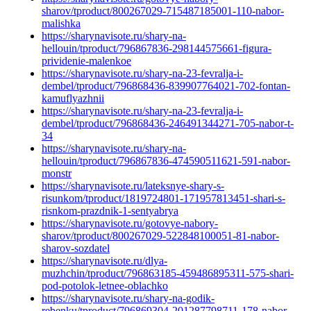
sharov/tproduct/800267029-715487185001-110-nabor-
malishka
https://sharynavisote.ru/shary-na-
hellouin/tproduct/796867836-298144575661-figura-
prividenie-malenkoe
https://sharynavisote.ru/shary-na-23-fevralja-i-
dembel/tproduct/796868436-839907764021-702-fontan-
kamuflyazhnii
https://sharynavisote.ru/shary-na-23-fevralja-i-
dembel/tproduct/796868436-246491344271-705-nabor-t-
34
https://sharynavisote.ru/shary-na-
hellouin/tproduct/796867836-474590511621-591-nabor-
monstr
https://sharynavisote.ru/lateksnye-shary-s-
risunkom/tproduct/1819724801-171957813451-shari-s-
risnkom-prazdnik-1-sentyabrya
https://sharynavisote.ru/gotovye-nabory-
sharov/tproduct/800267029-522848100051-81-nabor-
sharov-sozdatel
https://sharynavisote.ru/dlya-
muzhchin/tproduct/796863185-459486895311-575-shari-
pod-potolok-letnee-oblachko
https://sharynavisote.ru/shary-na-godik-
rebenku/tproduct/796869304-201287798711-178-nabor-