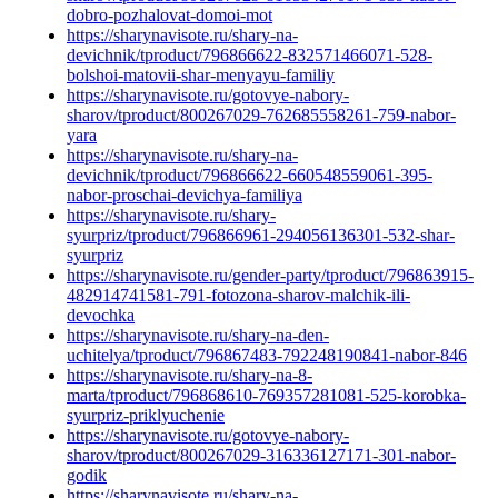
dobro-pozhalovat-domoi-mot
https://sharynavisote.ru/shary-na-
devichnik/tproduct/796866622-832571466071-528-
bolshoi-matovii-shar-menyayu-familiy
https://sharynavisote.ru/gotovye-nabory-
sharov/tproduct/800267029-762685558261-759-nabor-
yara
https://sharynavisote.ru/shary-na-
devichnik/tproduct/796866622-660548559061-395-
nabor-proschai-devichya-familiya
https://sharynavisote.ru/shary-
syurpriz/tproduct/796866961-294056136301-532-shar-
syurpriz
https://sharynavisote.ru/gender-party/tproduct/796863915-
482914741581-791-fotozona-sharov-malchik-ili-
devochka
https://sharynavisote.ru/shary-na-den-
uchitelya/tproduct/796867483-792248190841-nabor-846
https://sharynavisote.ru/shary-na-8-
marta/tproduct/796868610-769357281081-525-korobka-
syurpriz-priklyuchenie
https://sharynavisote.ru/gotovye-nabory-
sharov/tproduct/800267029-316336127171-301-nabor-
godik
https://sharynavisote.ru/shary-na-