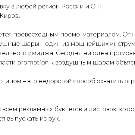
ку в любой регион России и СНГ.
 Киров!
тся превосходным промо-материалом. От не
душные шары – один из мощнейших инстру
тельного имиджа. Сегодня ни одна промоа
ласти promotion к воздушным шарам объясн
отипом – это недорогой способ охватить о
 всем рекламных буклетов и листовок, кото
я выпускать из рук.