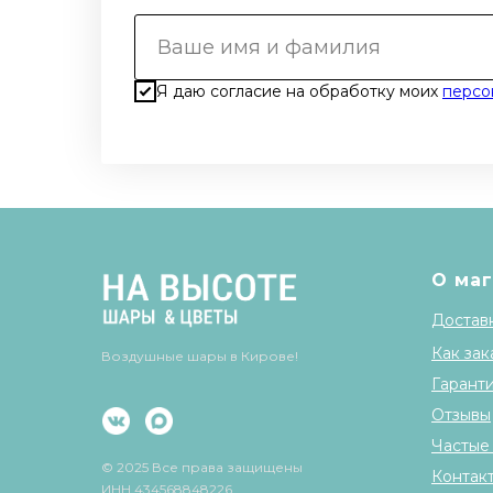
Я даю согласие на обработку моих
персо
О ма
Доставк
Как зак
Воздушные шары в Кирове!
Гарант
Отзывы
Частые
© 2025 Все права защищены
Контак
ИНН 434568848226