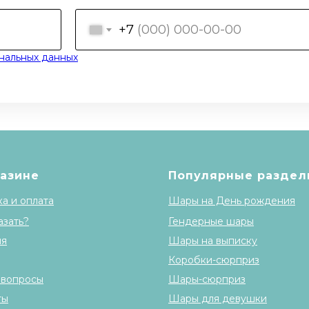
+7
нальных данных
газине
Популярные раздел
а и оплата
Шары на День рождения
азать?
Гендерные шары
ия
Шары на выписку
Коробки-сюрприз
 вопросы
Шары-сюрприз
ты
Шары для девушки