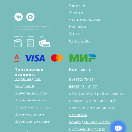
Гарантия
Отзывы
Частые вопросы
Контакты
© 2025 Все права защищены
ИНН 434568848226
О нас
Карта сайта
Популярные
Контакты
разделы
Шары на День
8 (8332) 79-33-
рождения
83
8 (953) 134-51-77
Гендерные шары
с 9:00 до 19:00 работа офиса
Шары на выписку
г. Киров, ул. Никитская 171,
Коробки-сюрприз
2 этаж, 202 офис, 610002
Шары-сюрприз
Политика
Шары для девушки
конфиденциальности
Публичная оферта