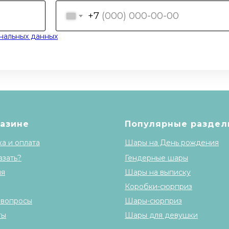
+7
нальных данных
газине
Популярные раздел
а и оплата
Шары на День рождения
азать?
Гендерные шары
ия
Шары на выписку
Коробки-сюрприз
 вопросы
Шары-сюрприз
ты
Шары для девушки