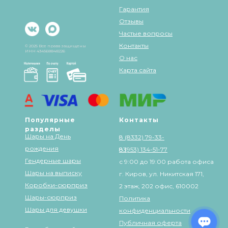
Гарантия
Отзывы
Частые вопросы
Контакты
© 2025 Все права защищены
ИНН 434568848226
О нас
Карта сайта
Популярные
Контакты
разделы
Шары на День
8 (8332) 79-33-
рождения
83
8 (953) 134-51-77
Гендерные шары
с 9:00 до 19:00 работа офиса
Шары на выписку
г. Киров, ул. Никитская 171,
Коробки-сюрприз
2 этаж, 202 офис, 610002
Шары-сюрприз
Политика
Шары для девушки
конфиденциальности
Публичная оферта