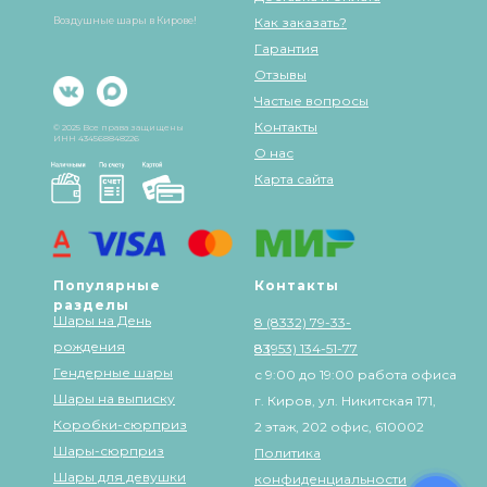
Воздушные шары в Кирове!
Как заказать?
Гарантия
Отзывы
Частые вопросы
Контакты
© 2025 Все права защищены
ИНН 434568848226
О нас
Карта сайта
Популярные
Контакты
разделы
Шары на День
8 (8332) 79-33-
рождения
83
8 (953) 134-51-77
Гендерные шары
с 9:00 до 19:00 работа офиса
Шары на выписку
г. Киров, ул. Никитская 171,
Коробки-сюрприз
2 этаж, 202 офис, 610002
Шары-сюрприз
Политика
Шары для девушки
конфиденциальности