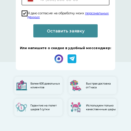
Я даю согласие на обработку моих
персональных
данных
Оставить заявку
1 сентября →
Или напишите о скидке в удобный мессенджер:
Более 600 довольных
Быстрая доставка
клиентов
от 1 часа
Коробки с
На годик
шарами
Гарантия на полет
Используем только
шаров 1 сутки
качественные шары