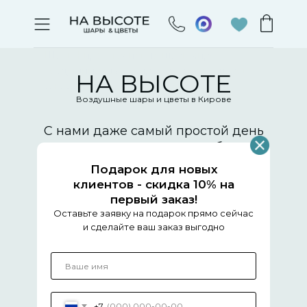
Шары Киров, гелиевые шары киров,
воздушные шары киров, доставка шаров,
НА ВЫСОТЕ
заказать шары, купить шары, заказ шары
Воздушные шары и цветы в Кирове
С нами даже самый простой день
превращается в яркое событие!
Подарок для новых
клиентов - скидка 10% на
Получить скидку
первый заказ!
Оставьте заявку на подарок прямо сейчас
Скидка 10% на 1 заказ
и сделайте ваш заказ выгодно
+7