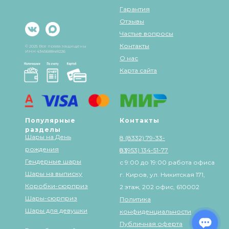
Гарантия
Отзывы
Частые вопросы
Контакты
© 2025 Все права защищены
ИНН 434568848226
О нас
Карта сайта
Популярные
Контакты
разделы
Шары на День
8 (8332) 79-33-
рождения
83
8 (953) 134-51-77
Гендерные шары
с 9:00 до 19:00 работа офиса
Шары на выписку
г. Киров, ул. Никитская 171,
Коробки-сюрприз
2 этаж, 202 офис, 610002
Шары-сюрприз
Политика
Шары для девушки
конфиденциальности
Публичная оферта