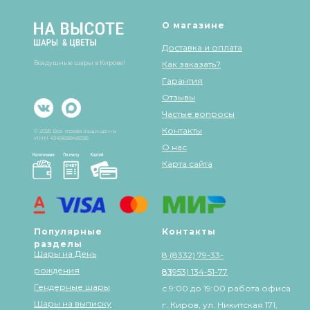
О магазине
Доставка и оплата
Воздушные шары в Кирове!
Как заказать?
Гарантия
Отзывы
Частые вопросы
Контакты
© 2025 Все права защищены
ИНН 434568848226
О нас
Карта сайта
Популярные
Контакты
разделы
Шары на День
8 (8332) 79-33-
рождения
83
8 (953) 134-51-77
Гендерные шары
с 9:00 до 19:00 работа офиса
Шары на выписку
г. Киров, ул. Никитская 171,