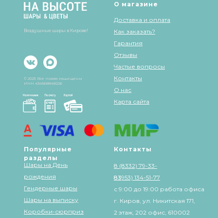
О магазине
Доставка и оплата
Воздушные шары в Кирове!
Как заказать?
Гарантия
Отзывы
Частые вопросы
Контакты
© 2025 Все права защищены
ИНН 434568848226
О нас
Карта сайта
Популярные
Контакты
разделы
Шары на День
8 (8332) 79-33-
рождения
83
8 (953) 134-51-77
Гендерные шары
с 9:00 до 19:00 работа офиса
Шары на выписку
г. Киров, ул. Никитская 171,
Коробки-сюрприз
2 этаж, 202 офис, 610002