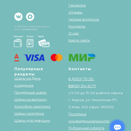
Гарантия
Отзывы
Частые вопросы
Контакты
© 2025 Все права защищены
ИНН 434568848226
О нас
Карта сайта
Популярные
Контакты
разделы
Шары на День
8 (8332) 79-33-
рождения
83
8 (953) 134-51-77
Гендерные шары
с 9:00 до 19:00 работа офиса
Шары на выписку
г. Киров, ул. Никитская 171,
Коробки-сюрприз
2 этаж, 202 офис, 610002
Шары-сюрприз
Политика
Шары для девушки
конфиденциальности
Публичная оферта