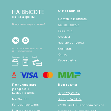
О магазине
Доставка и оплата
Воздушные шары в Кирове!
Как заказать?
Гарантия
Отзывы
Частые вопросы
Контакты
© 2025 Все права защищены
ИНН 434568848226
О нас
Карта сайта
Популярные
Контакты
разделы
Шары на День
8 (8332) 79-33-
рождения
83
8 (953) 134-51-77
Гендерные шары
с 9:00 до 19:00 работа офиса
Шары на выписку
г. Киров, ул. Никитская 171,