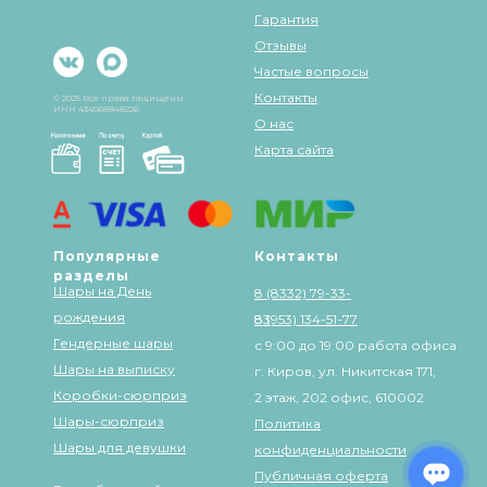
Гарантия
Отзывы
Частые вопросы
Контакты
© 2025 Все права защищены
ИНН 434568848226
О нас
Карта сайта
Популярные
Контакты
разделы
Шары на День
8 (8332) 79-33-
рождения
83
8 (953) 134-51-77
Гендерные шары
с 9:00 до 19:00 работа офиса
Шары на выписку
г. Киров, ул. Никитская 171,
Коробки-сюрприз
2 этаж, 202 офис, 610002
Шары-сюрприз
Политика
Шары для девушки
конфиденциальности
Публичная оферта