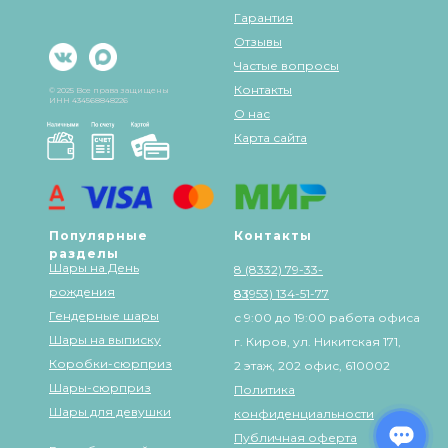
Гарантия
Отзывы
Частые вопросы
Контакты
© 2025 Все права защищены
ИНН 434568848226
О нас
Карта сайта
Популярные
Контакты
разделы
Шары на День
8 (8332) 79-33-
рождения
83
8 (953) 134-51-77
Гендерные шары
с 9:00 до 19:00 работа офиса
Шары на выписку
г. Киров, ул. Никитская 171,
Коробки-сюрприз
2 этаж, 202 офис, 610002
Шары-сюрприз
Политика
Шары для девушки
конфиденциальности
Публичная оферта