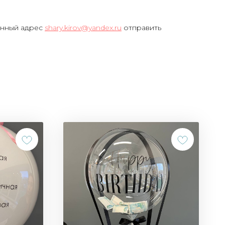
онный адрес
shary.kirov@yandex.ru
отправить