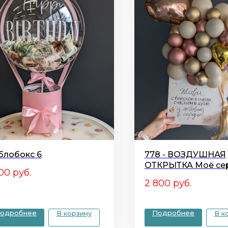
блобокс 6
778 - ВОЗДУШНАЯ
ОТКРЫТКА Моё се
700
руб.
2 800
руб.
одробнее
Подробнее
В корзину
В к