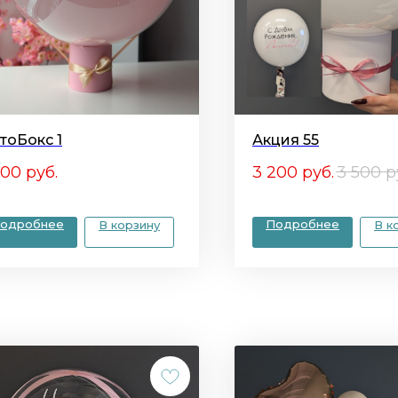
тоБокс 1
Акция 55
500
руб.
3 200
руб.
3 500
р
одробнее
Подробнее
В корзину
В к