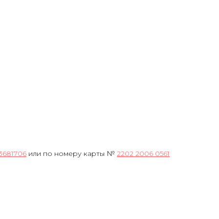
3681706
или по номеру карты №
2202 2006 0561