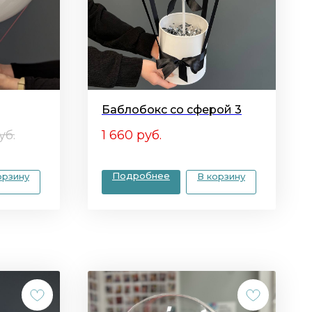
Баблобокс со сферой 3
уб.
1 660
руб.
Подробнее
орзину
В корзину