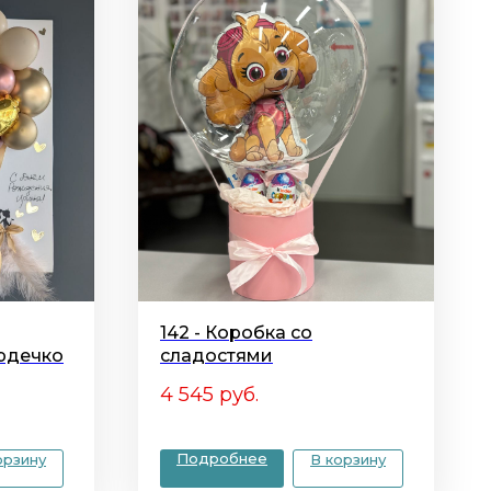
142 - Коробка со
рдечко
сладостями
4 545
руб.
Подробнее
орзину
В корзину