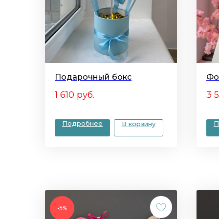
Подарочный бокс
Фо
1 610
руб.
3 
Подробнее
П
В корзину
-5%