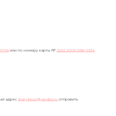
81706
или по номеру карты №
2202 2006 0561 0334
ный адрес
shary.kirov@yandex.ru
отправить