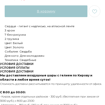
В корзину
Сердце - гигант с надписью, на атласной ленте
3 хром
7 без рисунка
2 грузика
Цвет: Белый
Цвет: Золото
Событие: Свадьба
Для кого: Для молодожен
Тематика: Свадебные
УСЛОВИЯ ДОСТАВКИ
УСЛОВИЯ ОПЛАТЫ
УСЛОВИЯ ДОСТАВКИ
Мы доставляем воздушные шары с гелием по Кирову и
области в любое время суток!
Стоимость доставки рассчитывается по принципу удаленности от офиса.
С 8:00 до 00:00:
• Киров, кроме отдельных районов - 300 руб. (бесплатная при заказе от
3000 руб.); с 8:00 до 23:00
• Метроград - 350 руб. (250 руб. при заказе от 3000 руб.);