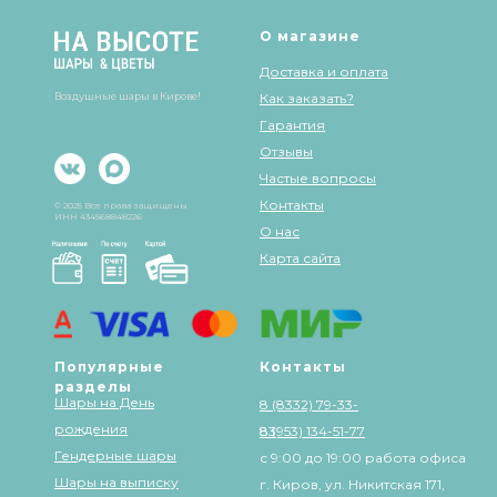
О магазине
Доставка и оплата
Воздушные шары в Кирове!
Как заказать?
Гарантия
Отзывы
Частые вопросы
Контакты
© 2025 Все права защищены
ИНН 434568848226
О нас
Карта сайта
Популярные
Контакты
разделы
Шары на День
8 (8332) 79-33-
рождения
83
8 (953) 134-51-77
Гендерные шары
с 9:00 до 19:00 работа офиса
Шары на выписку
г. Киров, ул. Никитская 171,