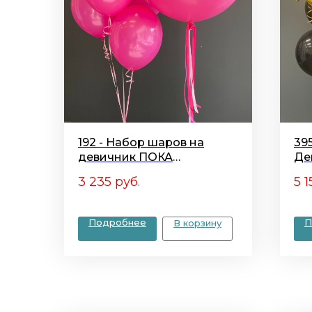
192 - Набор шаров на
39
девичник ПОКА
Де
ВОСТРИКОВА!
3 235
руб.
5 1
Подробнее
П
В корзину