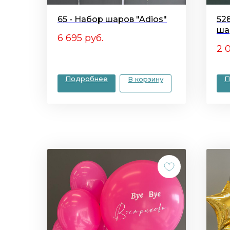
65 - Набор шаров "Adios"
52
ша
6 695
руб.
2 
Подробнее
П
В корзину