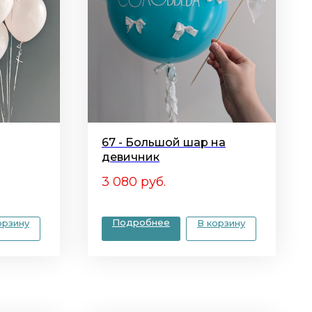
67 - Большой шар на
девичник
3 080
руб.
Подробнее
орзину
В корзину