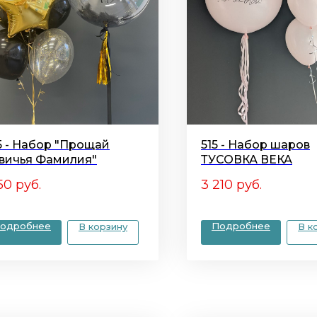
5 - Набор "Прощай
515 - Набор шаров
вичья Фамилия"
ТУСОВКА ВЕКА
50
руб.
3 210
руб.
одробнее
Подробнее
В корзину
В к