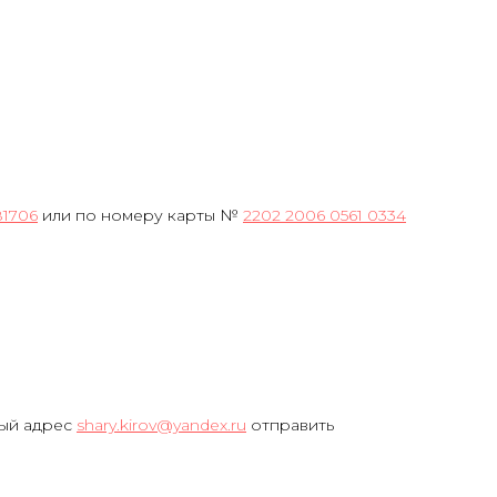
81706
или по номеру карты №
2202 2006 0561 0334
ный адрес
shary.kirov@yandex.ru
отправить