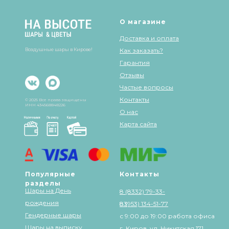
О магазине
Доставка и оплата
Воздушные шары в Кирове!
Как заказать?
Гарантия
Отзывы
Частые вопросы
Контакты
© 2025 Все права защищены
ИНН 434568848226
О нас
Карта сайта
Популярные
Контакты
разделы
Шары на День
8 (8332) 79-33-
рождения
83
8 (953) 134-51-77
Гендерные шары
с 9:00 до 19:00 работа офиса
Шары на выписку
г. Киров, ул. Никитская 171,