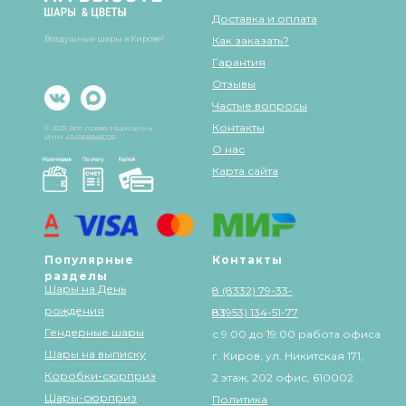
Доставка и оплата
Воздушные шары в Кирове!
Как заказать?
Гарантия
Отзывы
Частые вопросы
Контакты
© 2025 Все права защищены
ИНН 434568848226
О нас
Карта сайта
Популярные
Контакты
разделы
Шары на День
8 (8332) 79-33-
рождения
83
8 (953) 134-51-77
Гендерные шары
с 9:00 до 19:00 работа офиса
Шары на выписку
г. Киров, ул. Никитская 171,
Коробки-сюрприз
2 этаж, 202 офис, 610002
Шары-сюрприз
Политика