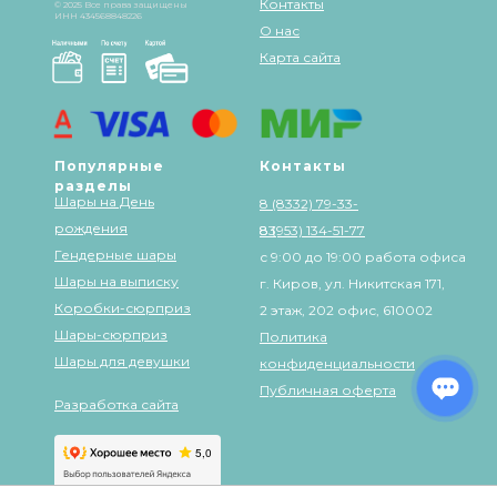
Контакты
© 2025 Все права защищены
ИНН 434568848226
О нас
Карта сайта
Популярные
Контакты
разделы
Шары на День
8 (8332) 79-33-
рождения
83
8 (953) 134-51-77
Гендерные шары
с 9:00 до 19:00 работа офиса
Шары на выписку
г. Киров, ул. Никитская 171,
Коробки-сюрприз
2 этаж, 202 офис, 610002
Шары-сюрприз
Политика
Шары для девушки
конфиденциальности
Публичная оферта
Разработка сайта