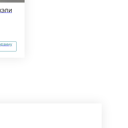
 КЭЛИ
орзину