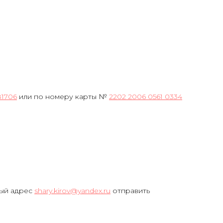
81706
или по номеру карты №
2202 2006 0561 0334
ный адрес
shary.kirov@yandex.ru
отправить