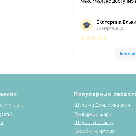
Шары & Цветы на
газине
Популярные раздел
а и оплата
Шары на День рождения
азать?
Гендерные шары
ия
Шары на выписку
Коробки-сюрприз