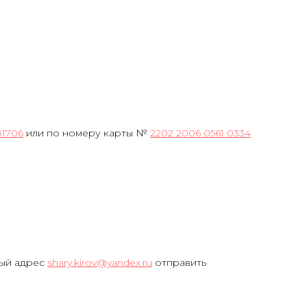
81706
или по номеру карты №
2202 2006 0561 0334
ный адрес
shary.kirov@yandex.ru
отправить