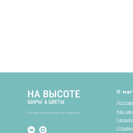
О ма
Доставк
Как зак
Воздушные шары в Кирове!
Гарант
Отзывы