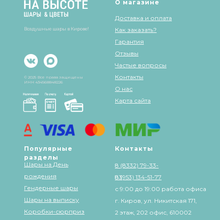
О магазине
Доставка и оплата
Воздушные шары в Кирове!
Как заказать?
Гарантия
Отзывы
Частые вопросы
Контакты
© 2025 Все права защищены
ИНН 434568848226
О нас
Карта сайта
Популярные
Контакты
разделы
Шары на День
8 (8332) 79-33-
рождения
83
8 (953) 134-51-77
Гендерные шары
с 9:00 до 19:00 работа офиса
Шары на выписку
г. Киров, ул. Никитская 171,
Коробки-сюрприз
2 этаж, 202 офис, 610002