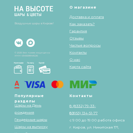
О магазине
Доставка и оплата
Воздушные шары в Кирове!
Как заказать?
Гарантия
Отзывы
Частые вопросы
Контакты
© 2025 Все права защищены
ИНН 434568848226
О нас
Карта сайта
Популярные
Контакты
разделы
Шары на День
8 (8332) 79-33-
рождения
83
8 (953) 134-51-77
Гендерные шары
с 9:00 до 19:00 работа офиса
Шары на выписку
г. Киров, ул. Никитская 171,