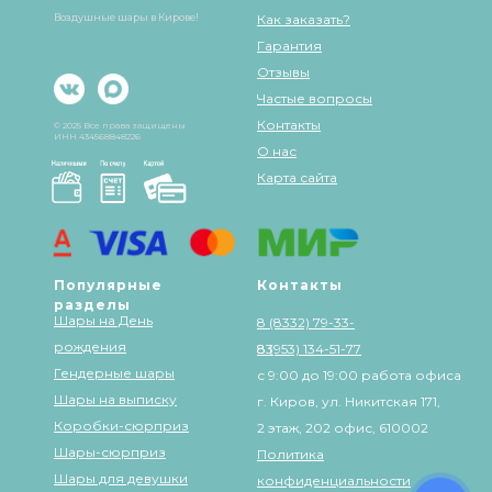
Воздушные шары в Кирове!
Как заказать?
Гарантия
Отзывы
Частые вопросы
Контакты
© 2025 Все права защищены
ИНН 434568848226
О нас
Карта сайта
Популярные
Контакты
разделы
Шары на День
8 (8332) 79-33-
рождения
83
8 (953) 134-51-77
Гендерные шары
с 9:00 до 19:00 работа офиса
Шары на выписку
г. Киров, ул. Никитская 171,
Коробки-сюрприз
2 этаж, 202 офис, 610002
Шары-сюрприз
Политика
Шары для девушки
конфиденциальности