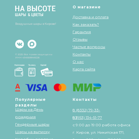
О магазине
Доставка и оплата
Воздушные шары в Кирове!
Как заказать?
Гарантия
Отзывы
Частые вопросы
Контакты
© 2025 Все права защищены
ИНН 434568848226
О нас
Карта сайта
Популярные
Контакты
разделы
Шары на День
8 (8332) 79-33-
рождения
83
8 (953) 134-51-77
Гендерные шары
с 9:00 до 19:00 работа офиса
Шары на выписку
г. Киров, ул. Никитская 171,