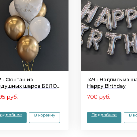
2 - Фонтан из
149 - Надпись из ш
здушных шаров БЕЛОЕ
Happy Birthday
ЛОТО
95
руб.
700
руб.
одробнее
Подробнее
В корзину
В к