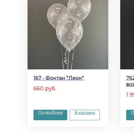
167 - Фонтан "Леон"
76
во
660
руб.
ЗО
1 9
Подробнее
П
В корзину