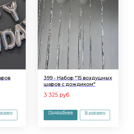
аров
399 - Набор "15 воздушных
шаров с дождиком"
3 325
руб.
Подробнее
орзину
В корзину