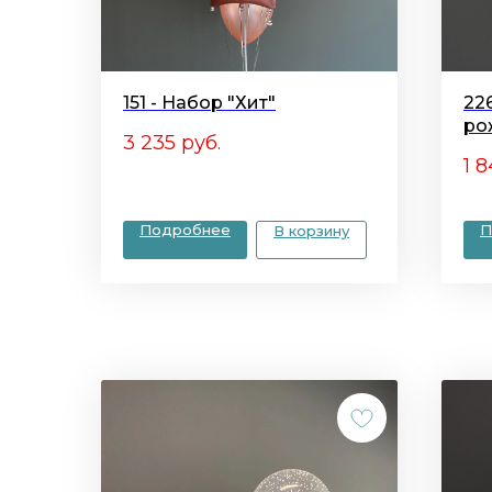
151 - Набор "Хит"
22
ро
3 235
руб.
1 
Подробнее
П
В корзину