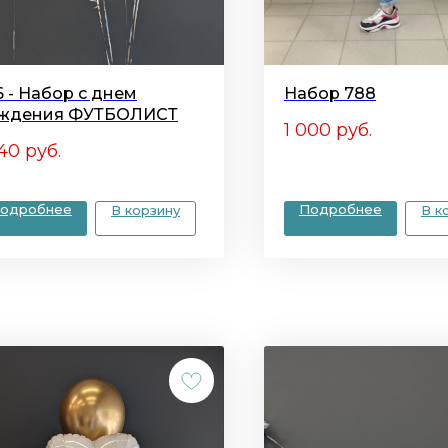
6 - Набор с днем
Набор 788
ждения ФУТБОЛИСТ
1 000
руб.
840
руб.
одробнее
Подробнее
В корзину
В к