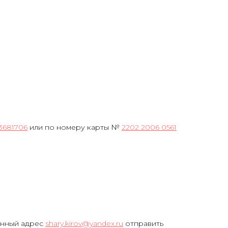
3681706
или по номеру карты №
2202 2006 0561
онный адрес
shary.kirov@yandex.ru
отправить