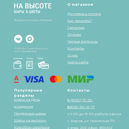
О магазине
Доставка и оплата
Воздушные шары в Кирове!
Как заказать?
Гарантия
Отзывы
Частые вопросы
Контакты
© 2025 Все права защищены
ИНН 434568848226
О нас
Карта сайта
Популярные
Контакты
разделы
Шары на День
8 (8332) 79-33-
рождения
83
8 (953) 134-51-77
Гендерные шары
с 9:00 до 19:00 работа офиса
Шары на выписку
г. Киров, ул. Никитская 171,
Коробки-сюрприз
2 этаж, 202 офис, 610002