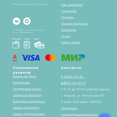
Воздушные шары в Кирове!
Как заказать?
Гарантия
Отзывы
Частые вопросы
Контакты
© 2025 Все права защищены
ИНН 434568848226
О нас
Карта сайта
Популярные
Контакты
разделы
Шары на День
8 (8332) 79-33-
рождения
83
8 (953) 134-51-77
Гендерные шары
с 9:00 до 19:00 работа офиса
Шары на выписку
г. Киров, ул. Никитская 171,
Коробки-сюрприз
2 этаж, 202 офис, 610002
Шары-сюрприз
Политика
Шары для девушки
конфиденциальности