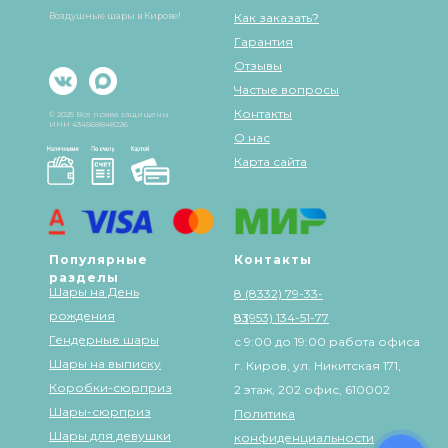
Воздушные шары в Кирове!
Как заказать?
Гарантия
Отзывы
Частые вопросы
Контакты
© 2025 Все права защищены
ИНН 434568848226
О нас
Карта сайта
Популярные
Контакты
разделы
Шары на День
8 (8332) 79-33-
рождения
83
8 (953) 134-51-77
Гендерные шары
с 9:00 до 19:00 работа офиса
Шары на выписку
г. Киров, ул. Никитская 171,
Коробки-сюрприз
2 этаж, 202 офис, 610002
Шары-сюрприз
Политика
Шары для девушки
конфиденциальности