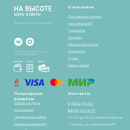
О магазине
Доставка и оплата
Воздушные шары в Кирове!
Как заказать?
Гарантия
Отзывы
Частые вопросы
Контакты
© 2025 Все права защищены
ИНН 434568848226
О нас
Карта сайта
Популярные
Контакты
разделы
Шары на День
8 (8332) 79-33-
рождения
83
8 (953) 134-51-77
Гендерные шары
с 9:00 до 19:00 работа офиса
Шары на выписку
г. Киров, ул. Никитская 171,