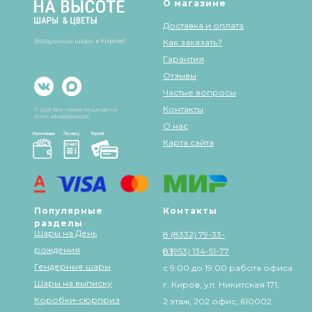
О магазине
Доставка и оплата
Воздушные шары в Кирове!
Как заказать?
Гарантия
Отзывы
Частые вопросы
Контакты
© 2025 Все права защищены
ИНН 434568848226
О нас
Карта сайта
Популярные
Контакты
разделы
Шары на День
8 (8332) 79-33-
рождения
83
8 (953) 134-51-77
Гендерные шары
с 9:00 до 19:00 работа офиса
Шары на выписку
г. Киров, ул. Никитская 171,
Коробки-сюрприз
2 этаж, 202 офис, 610002