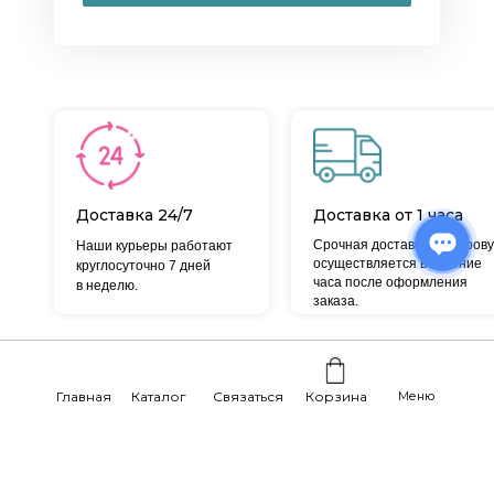
Доставка 24/7
Доставка от 1 часа
Срочная доставка по Кирову
Наши курьеры работают
осуществляется в течение
круглосуточно 7 дней
часа после оформления
в неделю.
заказа.
Отзывы наших реальных
Главная
Каталог
Связаться
Корзина
Меню
покупателей: