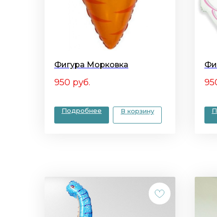
Фигура Морковка
Фи
950
руб.
95
Подробнее
П
В корзину