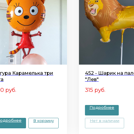
гура Карамелька три
452 - Шарик на па
та
"Лев"
50
руб.
315
руб.
Подробнее
одробнее
В корзину
Нет в наличии