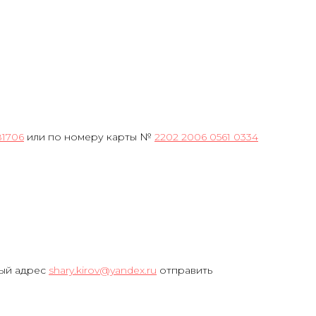
81706
или по номеру карты №
2202 2006 0561 0334
ный адрес
shary.kirov@yandex.ru
отправить