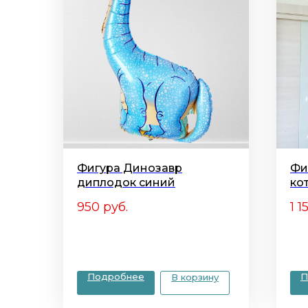
Фигура Динозавр
Фи
диплодок синий
ко
950
руб.
1 1
Подробнее
П
В корзину