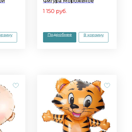
ой
Фигура Мороженое
1 150
руб.
Подробнее
орзину
В корзину