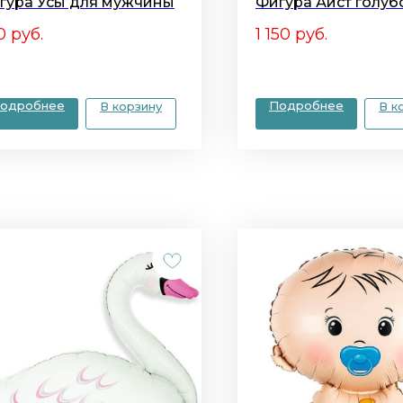
гура Усы для мужчины
Фигура Аист голуб
0
руб.
1 150
руб.
одробнее
Подробнее
В корзину
В к