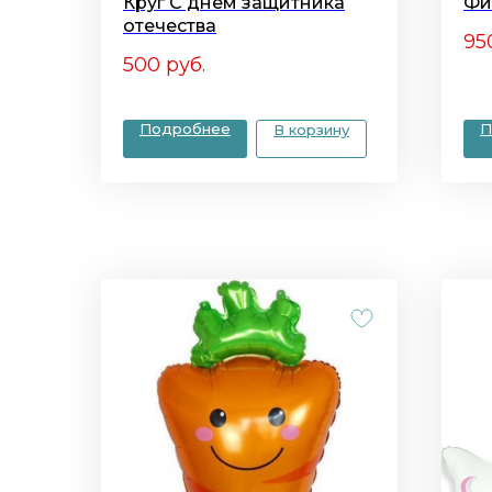
Круг С днем защитника
Фи
отечества
95
500
руб.
Подробнее
П
В корзину