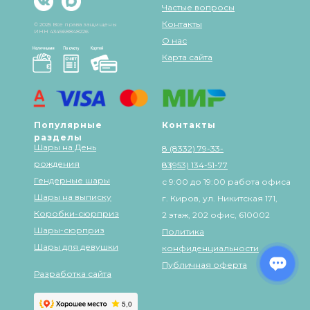
Частые вопросы
Контакты
© 2025 Все права защищены
ИНН 434568848226
О нас
Карта сайта
Популярные
Контакты
разделы
Шары на День
8 (8332) 79-33-
рождения
83
8 (953) 134-51-77
Гендерные шары
с 9:00 до 19:00 работа офиса
Шары на выписку
г. Киров, ул. Никитская 171,
Коробки-сюрприз
2 этаж, 202 офис, 610002
Шары-сюрприз
Политика
Шары для девушки
конфиденциальности
Публичная оферта
Разработка сайта