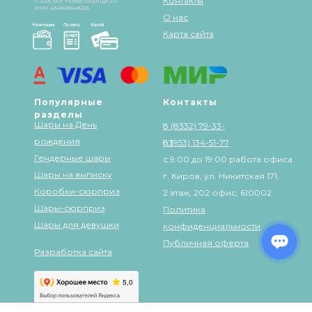
Контакты
© 2025 Все права защищены
ИНН 434568848226
О нас
Карта сайта
Популярные
Контакты
разделы
Шары на День
8 (8332) 79-33-
рождения
83
8 (953) 134-51-77
Гендерные шары
с 9:00 до 19:00 работа офиса
Шары на выписку
г. Киров, ул. Никитская 171,
Коробки-сюрприз
2 этаж, 202 офис, 610002
Шары-сюрприз
Политика
Шары для девушки
конфиденциальности
Публичная оферта
Разработка сайта