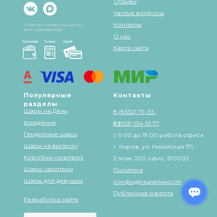
Отзывы
Частые вопросы
Контакты
© 2025 Все права защищены
ИНН 434568848226
О нас
Карта сайта
Популярные
Контакты
разделы
Шары на День
8 (8332) 79-33-
рождения
83
8 (953) 134-51-77
Гендерные шары
с 9:00 до 19:00 работа офиса
Шары на выписку
г. Киров, ул. Никитская 171,
Коробки-сюрприз
2 этаж, 202 офис, 610002
Шары-сюрприз
Политика
Шары для девушки
конфиденциальности
Публичная оферта
Разработка сайта