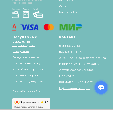
Контакты
© 2025 Все права защищены
ИНН 434568848226
О нас
Карта сайта
Популярные
Контакты
разделы
Шары на День
8 (8332) 79-33-
рождения
83
8 (953) 134-51-77
Гендерные шары
с 9:00 до 19:00 работа офиса
Шары на выписку
г. Киров, ул. Никитская 171,
Коробки-сюрприз
2 этаж, 202 офис, 610002
Шары-сюрприз
Политика
Шары для девушки
конфиденциальности
Публичная оферта
Разработка сайта