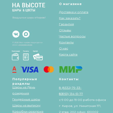
О магазине
Доставка и оплата
Воздушные шары в Кирове!
Как заказать?
Гарантия
Отзывы
Частые вопросы
Контакты
© 2025 Все права защищены
ИНН 434568848226
О нас
Карта сайта
Популярные
Контакты
разделы
Шары на День
8 (8332) 79-33-
рождения
83
8 (953) 134-51-77
Гендерные шары
с 9:00 до 19:00 работа офиса
Шары на выписку
г. Киров, ул. Никитская 171,
Коробки-сюрприз
2 этаж, 202 офис, 610002