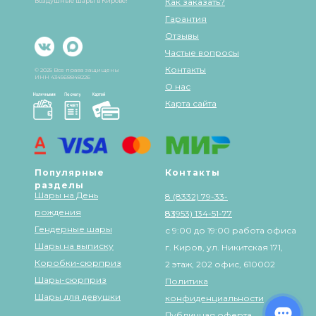
Воздушные шары в Кирове!
Как заказать?
Гарантия
Отзывы
Частые вопросы
Контакты
© 2025 Все права защищены
ИНН 434568848226
О нас
Карта сайта
Популярные
Контакты
разделы
Шары на День
8 (8332) 79-33-
рождения
83
8 (953) 134-51-77
Гендерные шары
с 9:00 до 19:00 работа офиса
Шары на выписку
г. Киров, ул. Никитская 171,
Коробки-сюрприз
2 этаж, 202 офис, 610002
Шары-сюрприз
Политика
Шары для девушки
конфиденциальности
Публичная оферта