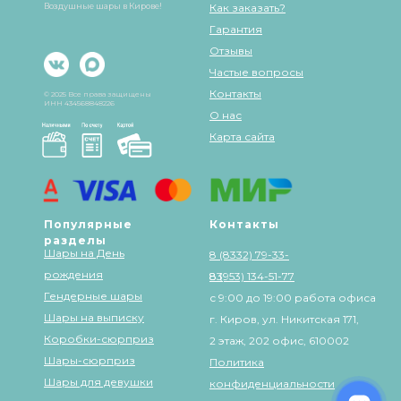
Воздушные шары в Кирове!
Как заказать?
Гарантия
Отзывы
Частые вопросы
Контакты
© 2025 Все права защищены
ИНН 434568848226
О нас
Карта сайта
Популярные
Контакты
разделы
Шары на День
8 (8332) 79-33-
рождения
83
8 (953) 134-51-77
Гендерные шары
с 9:00 до 19:00 работа офиса
Шары на выписку
г. Киров, ул. Никитская 171,
Коробки-сюрприз
2 этаж, 202 офис, 610002
Шары-сюрприз
Политика
Шары для девушки
конфиденциальности