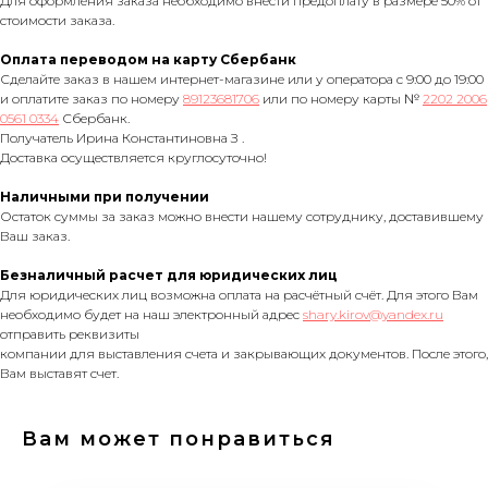
Для оформления заказа необходимо внести предоплату в размере 50% от
стоимости заказа.
Оплата переводом на карту Сбербанк
Сделайте заказ в нашем интернет-магазине или у оператора с 9:00 до 19:00
и оплатите заказ по номеру
89123681706
или по номеру карты №
2202 2006
0561 0334
Сбербанк.
Получатель Ирина Константиновна З .
Доставка осуществляется круглосуточно!
Наличными при получении
Остаток суммы за заказ можно внести нашему сотруднику, доставившему
Ваш заказ.
Безналичный расчет для юридических лиц
Для юридических лиц возможна оплата на расчётный счёт. Для этого Вам
необходимо будет на наш электронный адрес
shary.kirov@yandex.ru
отправить реквизиты
компании для выставления счета и закрывающих документов. После этого,
Вам выставят счет.
Вам может понравиться