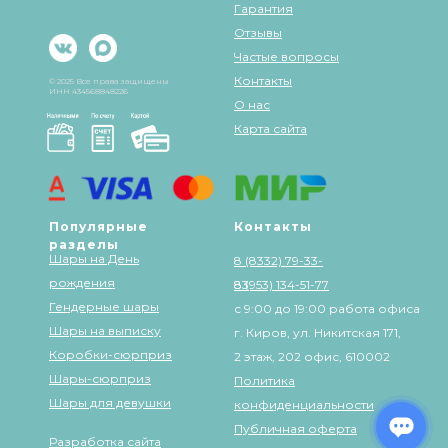
Гарантия
Отзывы
Частые вопросы
Контакты
© 2025 Все права защищены
ИНН 434568848226
О нас
Карта сайта
Популярные
Контакты
разделы
Шары на День
8 (8332) 79-33-
рождения
83
8 (953) 134-51-77
Гендерные шары
с 9:00 до 19:00 работа офиса
Шары на выписку
г. Киров, ул. Никитская 171,
Коробки-сюрприз
2 этаж, 202 офис, 610002
Шары-сюрприз
Политика
Шары для девушки
конфиденциальности
Публичная оферта
Разработка сайта