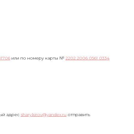
81706
или по номеру карты №
2202 2006 0561 0334
ный адрес
shary.kirov@yandex.ru
отправить