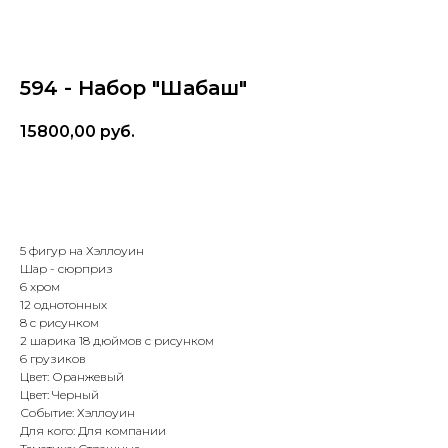
594 - Набор "Шабаш"
15800,00
руб.
В корзину
5 фигур на Хэллоуин
Шар - сюрприз
6 хром
12 однотонных
8 с рисунком
2 шарика 18 дюймов с рисунком
6 грузиков
Цвет: Оранжевый
Цвет: Черный
Событие: Хэллоуин
Для кого: Для компании