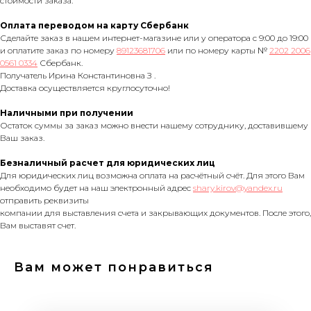
стоимости заказа.
Оплата переводом на карту Сбербанк
Сделайте заказ в нашем интернет-магазине или у оператора с 9:00 до 19:00
и оплатите заказ по номеру
89123681706
или по номеру карты №
2202 2006
0561 0334
Сбербанк.
Получатель Ирина Константиновна З .
Доставка осуществляется круглосуточно!
Наличными при получении
Остаток суммы за заказ можно внести нашему сотруднику, доставившему
Ваш заказ.
Безналичный расчет для юридических лиц
Для юридических лиц возможна оплата на расчётный счёт. Для этого Вам
необходимо будет на наш электронный адрес
shary.kirov@yandex.ru
отправить реквизиты
компании для выставления счета и закрывающих документов. После этого,
Вам выставят счет.
Вам может понравиться