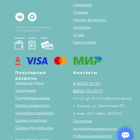
Гарантия
Отзывы
Частые вопросы
Контакты
© 2025 Все права защищены
ИНН 434568848226
О нас
Карта сайта
Популярные
Контакты
разделы
Шары на День
8 (8332) 79-33-
рождения
83
8 (953) 134-51-77
Гендерные шары
с 9:00 до 19:00 работа офиса
Шары на выписку
г. Киров, ул. Никитская 171,
Коробки-сюрприз
2 этаж, 202 офис, 610002
Шары-сюрприз
Политика
Шары для девушки
конфиденциальности
Публичная оферта
Разработка сайта