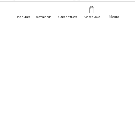
часа после оформления
в неделю.
заказа.
Главная
Каталог
Связаться
Корзина
Меню
Отзывы наших реальных
покупателей: