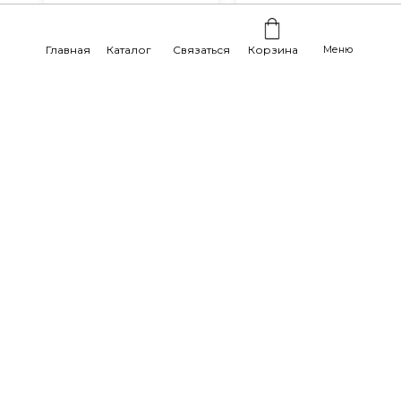
часа после оформления
в неделю.
заказа.
Главная
Каталог
Связаться
Корзина
Меню
Отзывы наших реальных
покупателей: