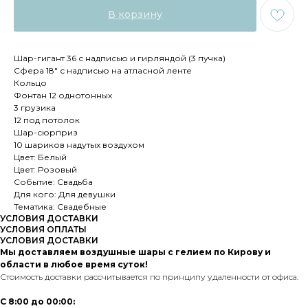
В корзину
Шар-гигант 36 с надписью и гирляндой (3 пучка)
Сфера 18" с надписью на атласной ленте
Кольцо
Фонтан 12 однотонных
3 грузика
12 под потолок
Шар-сюрприз
10 шариков надутых воздухом
Цвет: Белый
Цвет: Розовый
Событие: Свадьба
Для кого: Для девушки
Тематика: Свадебные
УСЛОВИЯ ДОСТАВКИ
УСЛОВИЯ ОПЛАТЫ
УСЛОВИЯ ДОСТАВКИ
Мы доставляем воздушные шары с гелием по Кирову и
области в любое время суток!
Стоимость доставки рассчитывается по принципу удаленности от офиса.
С 8:00 до 00:00: