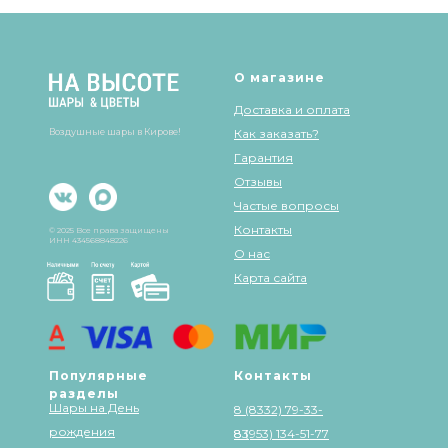
О магазине
Доставка и оплата
Воздушные шары в Кирове!
Как заказать?
Гарантия
Отзывы
Частые вопросы
Контакты
© 2025 Все права защищены
ИНН 434568848226
О нас
Карта сайта
Популярные
Контакты
разделы
Шары на День
8 (8332) 79-33-
рождения
83
8 (953) 134-51-77