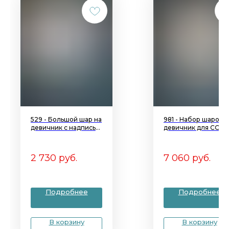
529 - Большой шар на
981 - Набор шаров н
девичник с надписью
девичник для СОФ
BYE-BYE
2 730
руб.
7 060
руб.
Подробнее
Подробнее
В корзину
В корзину