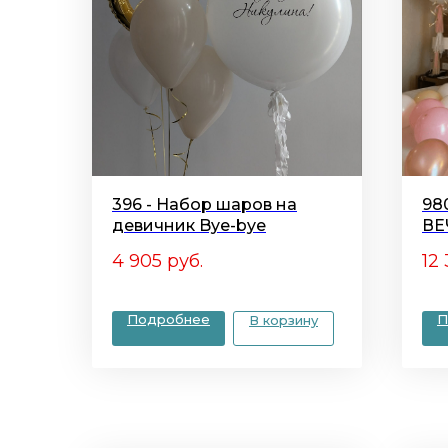
396 - Набор шаров на
98
девичник Bye-bye
ВЕ
4 905
руб.
12
Подробнее
П
В корзину