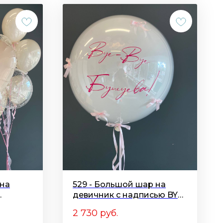
 на
529 - Большой шар на
девичник с надписью BYE-
BYE
2 730
руб.