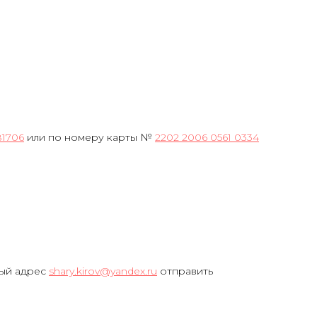
81706
или по номеру карты №
2202 2006 0561 0334
ный адрес
shary.kirov@yandex.ru
отправить